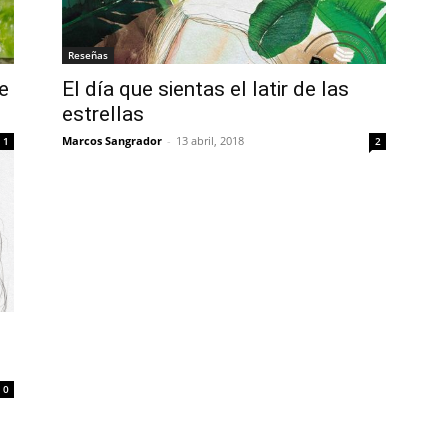
Reseñas
de
El día que sientas el latir de las
estrellas
Marcos Sangrador
-
13 abril, 2018
1
2
0