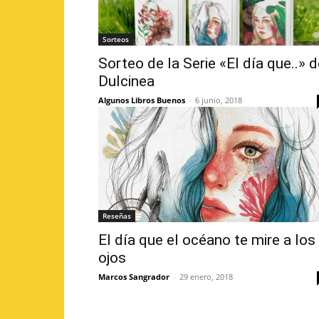
Sorteos
Sorteo de la Serie «El día que..» 
Dulcinea
Algunos Libros Buenos
-
6 junio, 2018
Reseñas
El día que el océano te mire a los
ojos
Marcos Sangrador
-
29 enero, 2018