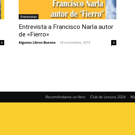
Entrevistas
Entrevista a Francisco Narla autor
de «Fierro»
Algunos Libros Buenos
-
18 noviembre, 2019
0
0
Recomiéndame un libro
Club de Lectura 2024
Ma