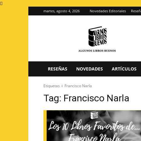
martes, agosto 4, 2026
Novedades Editoriales
Reseñ
Algunos
Libros
Buenos
–
Blog
de
reseñas
RESEÑAS
NOVEDADES
ARTÍCULOS
de
libros
Etiquetas
Francisco Narla
Tag:
Francisco Narla