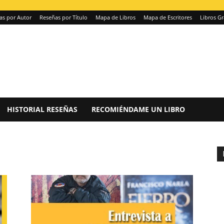
as por Autor
Reseñas por Título
Mapa de Libros
Mapa de Escritores
Libros Gr
HISTORIAL RESEÑAS
RECOMIÉNDAME UN LIBRO