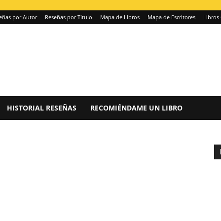
eñas por Autor
Reseñas por Título
Mapa de Libros
Mapa de Escritores
Libros 
HISTORIAL RESEÑAS
RECOMIÉNDAME UN LIBRO