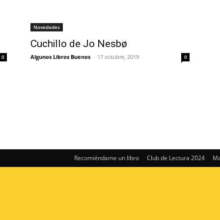
Novedades
Cuchillo de Jo Nesbø
Algunos Libros Buenos
-
17 octubre, 2019
0
0
Recomiéndame un libro
Club de Lectura 2024
Ma