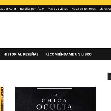
as por Autor
Reseñas por Título
Mapa de Libros
Mapa de Escritores
Libros Gr
HISTORIAL RESEÑAS
RECOMIÉNDAME UN LIBRO