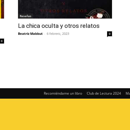
Reseñas
La chica oculta y otros relatos
Beatriz Mabbut
-
6 febrero, 2023
0
0
Recomiéndame un libro
Club de Lectura 2024
Ma