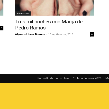
Novedades
Tres mil noches con Marga de
Pedro Ramos
0
Algunos Libros Buenos
-
10 septiembre, 2018
0
Recomiéndame un libro
Club de Lectura 2024
Ma