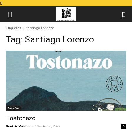
Etiquetas
Santiago Lorenzo
Tag:
Santiago Lorenzo
Reseñas
Tostonazo
Beatriz Mabbut
-
19 octubre, 2022
0