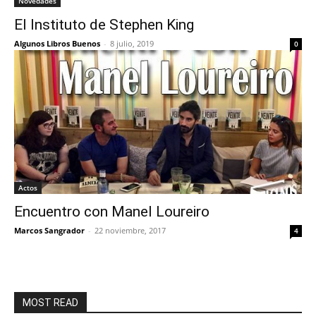
Novedades
El Instituto de Stephen King
Algunos Libros Buenos
-
8 julio, 2019
0
Actos
Encuentro con Manel Loureiro
Marcos Sangrador
-
22 noviembre, 2017
4
MOST READ