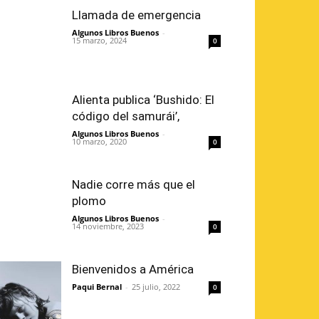
Llamada de emergencia
Algunos Libros Buenos
-
15 marzo, 2024
0
Alienta publica ‘Bushido: El
código del samurái’,
Algunos Libros Buenos
-
10 marzo, 2020
0
Nadie corre más que el
plomo
Algunos Libros Buenos
-
14 noviembre, 2023
0
Bienvenidos a América
Paqui Bernal
-
25 julio, 2022
0