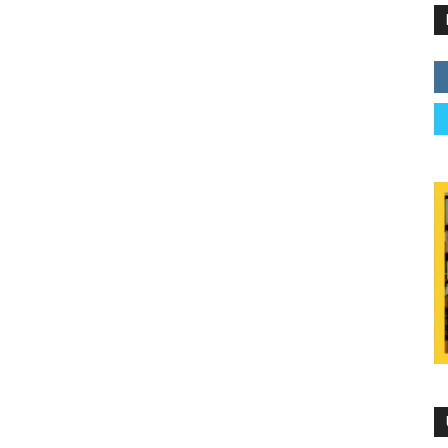
ng
7 de noviembre de 2019
A
91293262