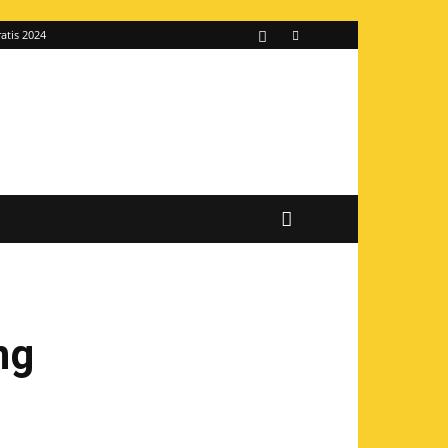
atis 2024
ng