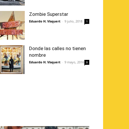
Zombie Superstar
Eduardo H. Visquert
-
9 julio, 2018
1
Donde las calles no tienen
nombre
Eduardo H. Visquert
-
9 mayo, 2016
0