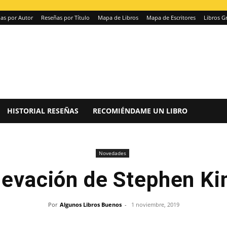
as por Autor
Reseñas por Título
Mapa de Libros
Mapa de Escritores
Libros Gr
HISTORIAL RESEÑAS
RECOMIÉNDAME UN LIBRO
Novedades
levación de Stephen Ki
Por
Algunos Libros Buenos
-
1 noviembre, 2019