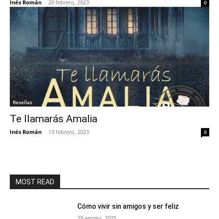
Inés Román
-
20 febrero, 2023
0
Reseñas
Te llamarás Amalia
Inés Román
-
13 febrero, 2023
0
MOST READ
Cómo vivir sin amigos y ser feliz
29 agosto, 2025