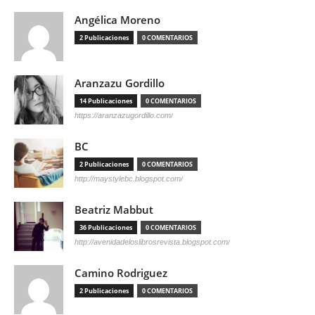
Angélica Moreno
2 Publicaciones
0 COMENTARIOS
Aranzazu Gordillo
14 Publicaciones
0 COMENTARIOS
https://aranzazugordillo.com/
BC
2 Publicaciones
0 COMENTARIOS
http://maystylebc.blogspot.com/
Beatriz Mabbut
36 Publicaciones
0 COMENTARIOS
http://avenidadeloslibrosrevista.blogspot.com/
Camino Rodriguez
2 Publicaciones
0 COMENTARIOS