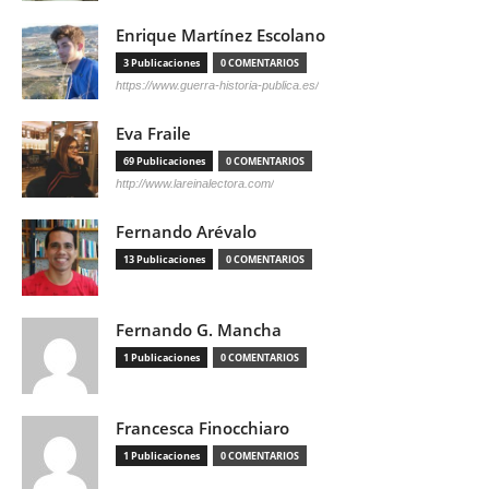
Enrique Martínez Escolano
3 Publicaciones
0 COMENTARIOS
https://www.guerra-historia-publica.es/
Eva Fraile
69 Publicaciones
0 COMENTARIOS
http://www.lareinalectora.com/
Fernando Arévalo
13 Publicaciones
0 COMENTARIOS
Fernando G. Mancha
1 Publicaciones
0 COMENTARIOS
Francesca Finocchiaro
1 Publicaciones
0 COMENTARIOS