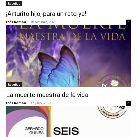
Reseñas
¡Arturito hijo, para un rato ya!
Inés Román
-
10 octubre, 2023
0
Reseñas
La muerte maestra de la vida
Inés Román
-
17 julio, 2023
0