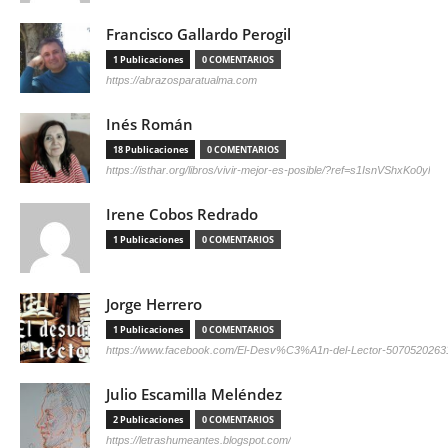
Francisco Gallardo Perogil
1 Publicaciones
0 COMENTARIOS
https://abrazosparatualma.com
Inés Román
18 Publicaciones
0 COMENTARIOS
https://isthar.org/libros/vivir-mejor-es-posible/?ref=s1IsnVShxKo0yl
Irene Cobos Redrado
1 Publicaciones
0 COMENTARIOS
Jorge Herrero
1 Publicaciones
0 COMENTARIOS
https://www.facebook.com/El-Desv%C3%A1n-del-Lector-5070520263
Julio Escamilla Meléndez
2 Publicaciones
0 COMENTARIOS
https://letrashumeantes.blogspot.com/