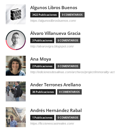
Algunos Libros Buenos
3422 Publicaciones
0 COMENTARIOS
https://algunoslibrosbuenos.com/
Álvaro Villanueva Gracia
3 Publicaciones
0 COMENTARIOS
http://alvarovigra.blogspot.com/
Ana Moya
2 Publicaciones
0 COMENTARIOS
http://edicionesdesalinas.com/archivos/project/immorality-act
Ander Terrones Arellano
36 Publicaciones
0 COMENTARIOS
Andrés Hernández Rabal
1 Publicaciones
0 COMENTARIOS
https://ficcionescasireales.com/