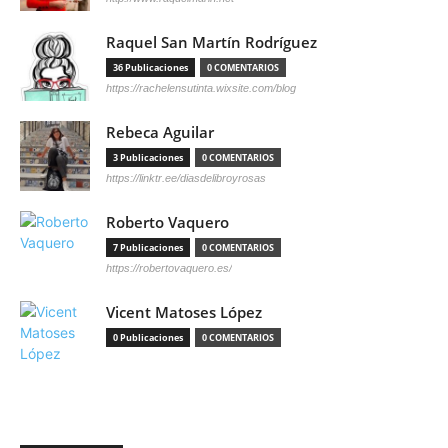
Raquel San Martín Rodríguez
36 Publicaciones
0 COMENTARIOS
https://rachelensutinta.wixsite.com/blog
Rebeca Aguilar
3 Publicaciones
0 COMENTARIOS
https://linktr.ee/diasdelibroyrosas
Roberto Vaquero
7 Publicaciones
0 COMENTARIOS
https://robertovaquero.es/
Vicent Matoses López
0 Publicaciones
0 COMENTARIOS