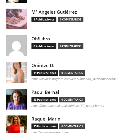
Mª Angeles Gutiérrez
1 Publicaciones
0 COMENTARIOS
Oh!Libro
0 Publicaciones
0 COMENTARIOS
Onintze D.
14 Publicaciones
0 COMENTARIOS
https://www.instagram.com/descubriendo_laedadmoderna/
Paqui Bernal
53 Publicaciones
0 COMENTARIOS
https://novacasaeditorial.com/es/160_paqui-bernal
Raquel Marin
35 Publicaciones
0 COMENTARIOS
http://www.raquelmarin.net