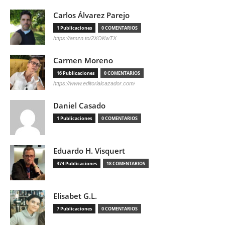
Carlos Álvarez Parejo
1 Publicaciones
0 COMENTARIOS
https://amzn.to/2XOKwTX
Carmen Moreno
16 Publicaciones
0 COMENTARIOS
https://www.editorialcazador.com/
Daniel Casado
1 Publicaciones
0 COMENTARIOS
Eduardo H. Visquert
374 Publicaciones
18 COMENTARIOS
Elisabet G.L.
7 Publicaciones
0 COMENTARIOS