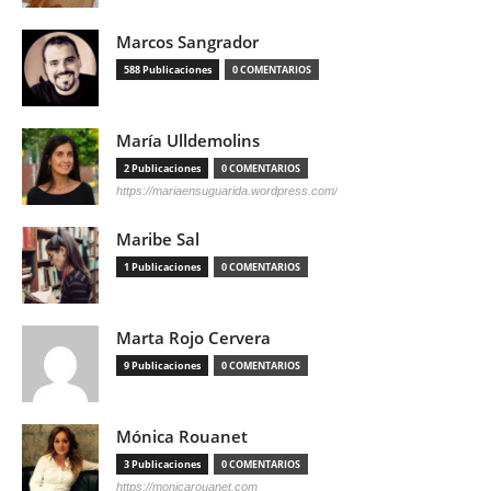
Marcos Sangrador
588 Publicaciones
0 COMENTARIOS
María Ulldemolins
2 Publicaciones
0 COMENTARIOS
https://mariaensuguarida.wordpress.com/
Maribe Sal
1 Publicaciones
0 COMENTARIOS
Marta Rojo Cervera
9 Publicaciones
0 COMENTARIOS
Mónica Rouanet
3 Publicaciones
0 COMENTARIOS
https://monicarouanet.com