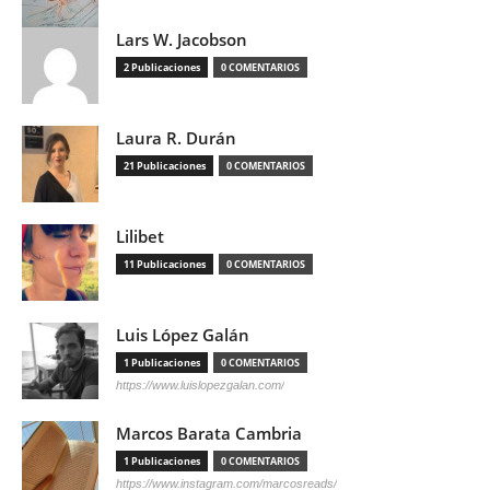
Lars W. Jacobson
2 Publicaciones
0 COMENTARIOS
Laura R. Durán
21 Publicaciones
0 COMENTARIOS
Lilibet
11 Publicaciones
0 COMENTARIOS
Luis López Galán
1 Publicaciones
0 COMENTARIOS
https://www.luislopezgalan.com/
Marcos Barata Cambria
1 Publicaciones
0 COMENTARIOS
https://www.instagram.com/marcosreads/