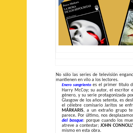
No sólo las series de televisión enga
mantienen en vilo a los lectores.
es el primer título 
Enero sangriento
Harry McCoy; su autor, el escritor
género, y su serie protagonizada por
Glasgow de los años setenta, es des
el célebre comisario Jaritos se en
MÁRKARIS
, a un extraño grupo ter
parece
.
Por último, nos desplazamo
del bosque
: porque cuando los muer
atreve a contestar;
JOHN CONNOLL
mismo en esta obra.