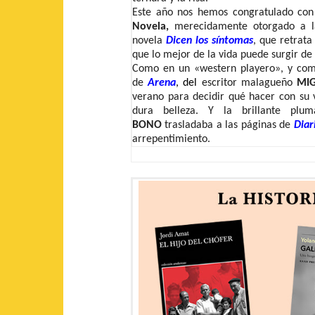
Este año nos hemos congratulado co
Novela,
merecidamente otorgado a l
novela
Dicen los síntomas
, que retrata
que lo mejor de la vida puede surgir de
Como en un «western playero», y como
de
Arena
, del
escritor malagueño
MIG
verano para decidir qué hacer con su v
dura belleza.
Y la brillante pl
BONO
trasladaba a las páginas de
Diar
arrepentimiento.