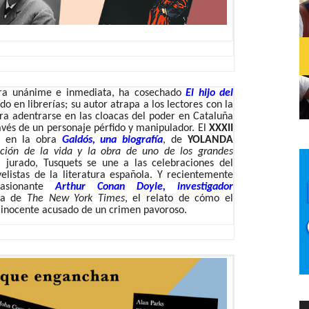
era unánime e inmediata, ha cosechado
El hijo del
ado en librerías; su autor atrapa a los lectores con la
ra adentrarse en las cloacas del poder en Cataluña
avés de un personaje pérfido y manipulador. El
XXXII
o en la obra
Galdós, una biografía
, de
YOLANDA
ación de la vida y la obra de uno de los grandes
l jurado, Tusquets se une a las celebraciones del
listas de la literatura española. Y recientemente
pasionante
Arthur Conan Doyle, investigador
sta de
The
New York Times
, el relato de cómo el
 inocente acusado de un crimen pavoroso.