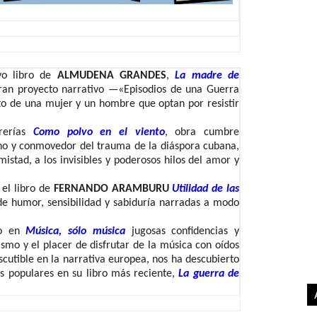
vo libro de
ALMUDENA GRANDES
,
La madre de
gran proyecto narrativo —«Episodios de una Guerra
to de una mujer y un hombre que optan por resistir
brerías
Como polvo en el viento
, obra cumbre
no y conmovedor del trauma de la diáspora cubana,
istad, a los invisibles y poderosos hilos del amor y
 el libro de
FERNANDO ARAMBURU
Utilidad de las
de humor, sensibilidad y sabiduría narradas a modo
do en
Música, sólo música
j
ugosas confidencias y
smo y el placer de disfrutar de la música con oídos
iscutible en la narrativa europea, nos ha descubierto
os populares en su libro más reciente,
La guerra de