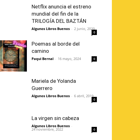
Netflix anuncia el estreno
mundial del fin de la
TRILOGÍA DEL BAZTÁN
Algunos Libros Buenos
-
2 junio, 2020
0
Poemas al borde del
camino
Paqui Bernal
-
16 mayo, 2024
0
Mariela de Yolanda
Guerrero
Algunos Libros Buenos
-
6 abril, 2019
0
La virgen sin cabeza
Algunos Libros Buenos
-
24 noviembre, 2022
0