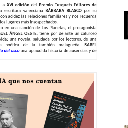
n la
XVI
edición
del
Premio Tusquets Editores de
a escritora valenciana
BÁRBARA BLASCO
por su
 con acidez las relaciones familiares y nos recuerda
 los lugares más insospechados.
 en una canción de Los Planetas, el protagonista
UEL ÁNGEL OESTE,
tiene por delante un caluroso
ida; una novela, saludada por los lectores, d
e una
uma poética de la también malagueña
ISABEL
io del asco
u
na aplaudida historia de ausencias y de