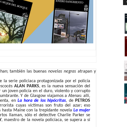
nchan; también las buenas
novelas negras
atrapan y
de la serie policiaca protagonizada por el policía
 escocés
ALAN PARKS
, es la nueva sensación del
 un joven policía en el duro, violento y corrupto
lumbrante. Y de Glasgow viajamos a Atenas: allí,
frenta, en
La hora de los hipócritas
, de
PETROS
rorista cuyas víctimas son fruto del azar; eso
s hasta Maine con la trepidante novela
La mujer
tos llaman, sólo el detective Charlie Parker se
Y
, maestro de la novela policíaca, se supera a sí