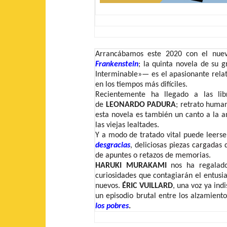
Arrancábamos este 2020 con el nue
Frankenstein
; la quinta novela de su 
Interminable»— es el apasionante rela
en los tiempos más difíciles.
Recientemente ha llegado a las li
de
LEONARDO PADURA
; retrato huma
esta novela es también un canto a la am
las viejas lealtades.
Y a modo de tratado vital puede leerse
desgracias
, deliciosas
piezas cargadas 
de apuntes o retazos de memorias.
HARUKI MURAKAMI
nos ha regala
curiosidades que contagiarán el entusia
nuevos.
ÉRIC VUILLARD
, una voz ya ind
un episodio brutal entre los alzamient
los pobres
.