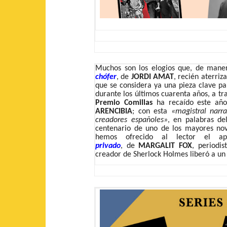
Muchos son los elogios que, de man
chófer
, de
JORDI AMAT
, recién aterriz
que se considera ya una pieza clave pa
durante los últimos cuarenta años, a tr
Premio Comillas
ha recaído este añ
ARENCIBIA
; con esta
«magistral narr
creadores españoles»
, en palabras de
centenario de uno de los mayores nove
hemos ofrecido al lector el a
privado
, de
MARGALIT FOX
, periodi
creador de Sherlock Holmes liberó a un