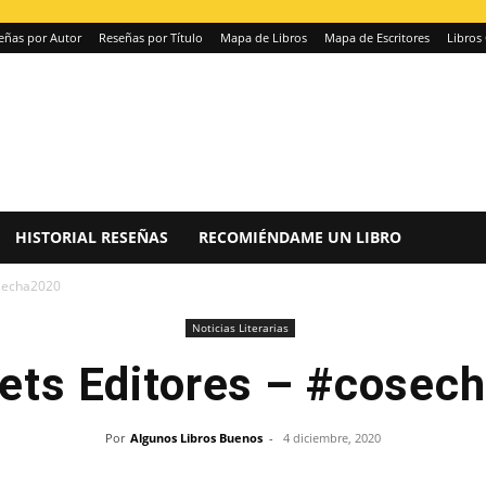
eñas por Autor
Reseñas por Título
Mapa de Libros
Mapa de Escritores
Libros 
HISTORIAL RESEÑAS
RECOMIÉNDAME UN LIBRO
osecha2020
Noticias Literarias
ets Editores – #cosec
Por
Algunos Libros Buenos
-
4 diciembre, 2020