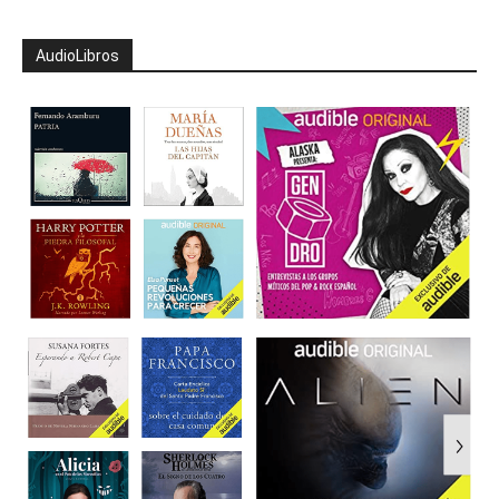
AudioLibros