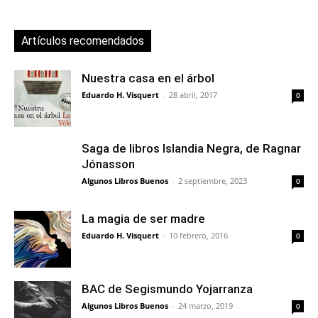
Artículos recomendados
Nuestra casa en el árbol
Eduardo H. Visquert
-
28 abril, 2017
0
Saga de libros Islandia Negra, de Ragnar
Jónasson
Algunos Libros Buenos
-
2 septiembre, 2023
0
La magia de ser madre
Eduardo H. Visquert
-
10 febrero, 2016
0
BAC de Segismundo Yojarranza
Algunos Libros Buenos
-
24 marzo, 2019
0