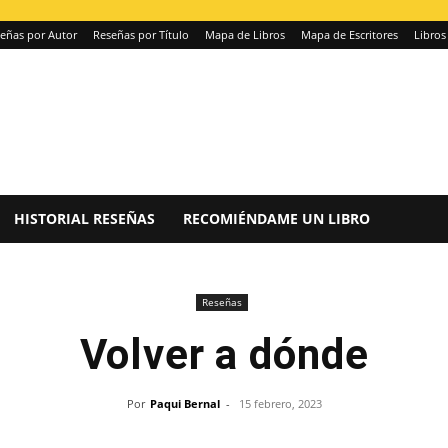
eñas por Autor
Reseñas por Título
Mapa de Libros
Mapa de Escritores
Libros
HISTORIAL RESEÑAS
RECOMIÉNDAME UN LIBRO
Reseñas
Volver a dónde
Por
Paqui Bernal
-
15 febrero, 2023