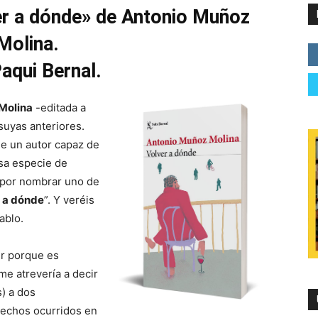
ver a dónde» de Antonio Muñoz
Molina.
aqui Bernal.
Molina
-editada a
suyas anteriores.
de un autor capaz de
esa especie de
-por nombrar uno de
 a dónde
”. Y veréis
ablo.
nir porque es
e atrevería a decir
s) a dos
hechos ocurridos en