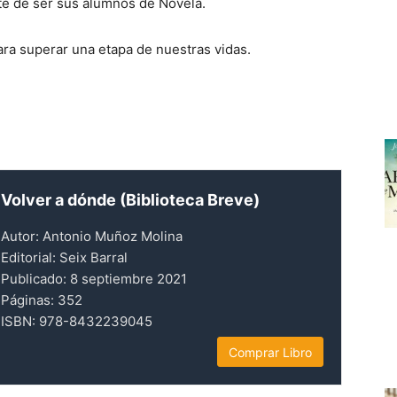
te de ser sus alumnos de Novela.
a superar una etapa de nuestras vidas.
Volver a dónde (Biblioteca Breve)
Autor: Antonio Muñoz Molina
Editorial: Seix Barral
Publicado: 8 septiembre 2021
Páginas: 352
ISBN: 978-8432239045
Comprar Libro