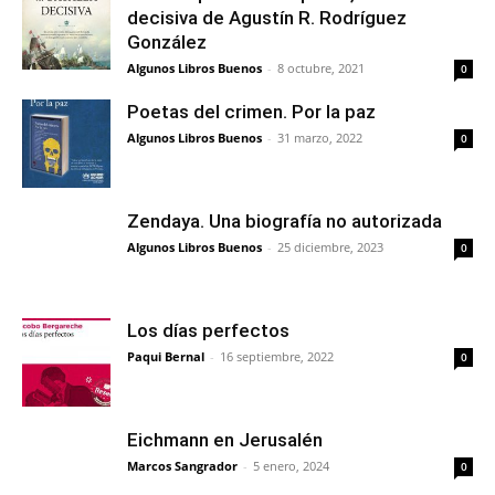
decisiva de Agustín R. Rodríguez
González
Algunos Libros Buenos
-
8 octubre, 2021
0
Poetas del crimen. Por la paz
Algunos Libros Buenos
-
31 marzo, 2022
0
Zendaya. Una biografía no autorizada
Algunos Libros Buenos
-
25 diciembre, 2023
0
Los días perfectos
Paqui Bernal
-
16 septiembre, 2022
0
Eichmann en Jerusalén
Marcos Sangrador
-
5 enero, 2024
0