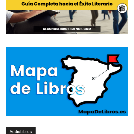
AudioLibros