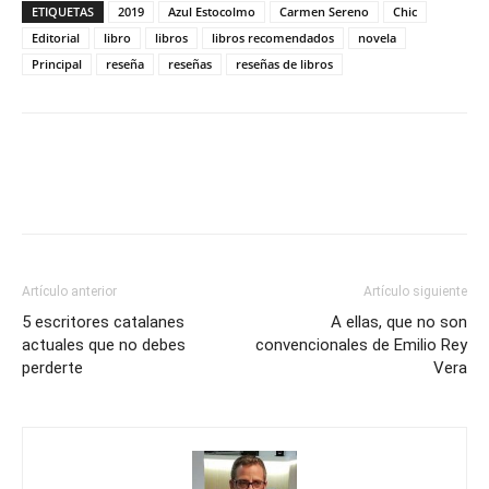
ETIQUETAS
2019
Azul Estocolmo
Carmen Sereno
Chic
Editorial
libro
libros
libros recomendados
novela
Principal
reseña
reseñas
reseñas de libros
Artículo anterior
Artículo siguiente
5 escritores catalanes
A ellas, que no son
actuales que no debes
convencionales de Emilio Rey
perderte
Vera