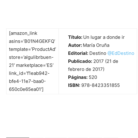
[amazon_link
Título:
Un lugar a donde ir
asins=’B01N4GEKFQ’
Autor:
María Oruña
template=’ProductAd’
Editorial:
Destino
@
EdDestino
store=’algulibrbuen-
Publicado:
2017 (21 de
21′ marketplace=’ES’
febrero de 2017)
link_id=’f1eab942-
Páginas:
520
bfe4-11e7-baa0-
ISBN:
978-8423351855
650c0e65ea01′]