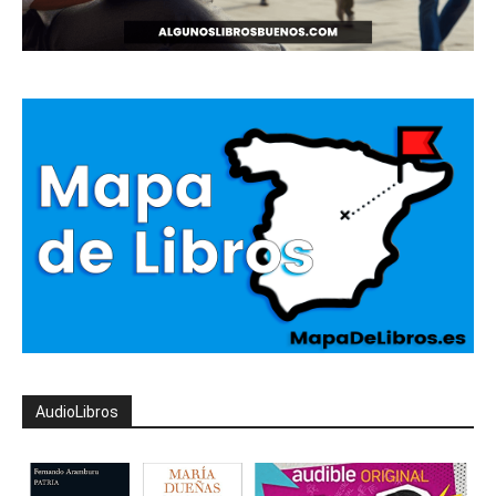
AudioLibros