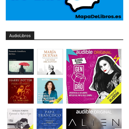
AudioLibros