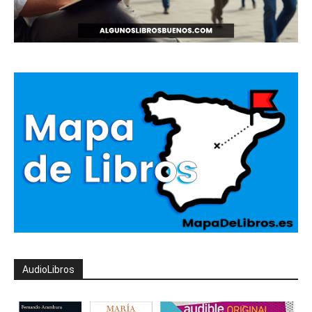
AudioLibros