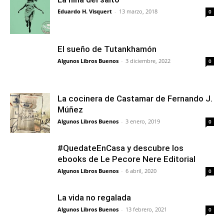
Eduardo H. Visquert
-
13 marzo, 2018
0
El sueño de Tutankhamón
Algunos Libros Buenos
-
3 diciembre, 2022
0
La cocinera de Castamar de Fernando J.
Múñez
Algunos Libros Buenos
-
3 enero, 2019
0
#QuedateEnCasa y descubre los
ebooks de Le Pecore Nere Editorial
Algunos Libros Buenos
-
6 abril, 2020
0
La vida no regalada
Algunos Libros Buenos
-
13 febrero, 2021
0