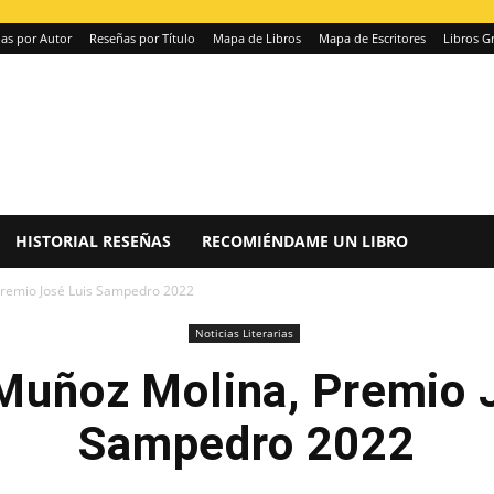
as por Autor
Reseñas por Título
Mapa de Libros
Mapa de Escritores
Libros Gr
HISTORIAL RESEÑAS
RECOMIÉNDAME UN LIBRO
Premio José Luis Sampedro 2022
Noticias Literarias
Muñoz Molina, Premio 
Sampedro 2022