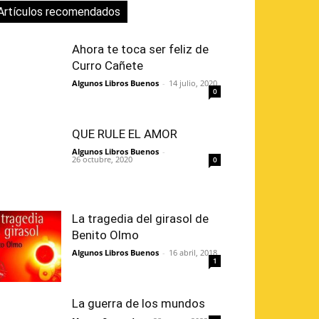
Artículos recomendados
Ahora te toca ser feliz de
Curro Cañete
Algunos Libros Buenos
-
14 julio, 2020
0
QUE RULE EL AMOR
Algunos Libros Buenos
-
26 octubre, 2020
0
La tragedia del girasol de
Benito Olmo
Algunos Libros Buenos
-
16 abril, 2018
1
La guerra de los mundos