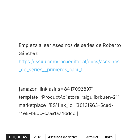
Empieza a leer Asesinos de series de Roberto
Sánchez
https://issuu.com/rocaeditorial/docs/asesinos
_de_series__primeros_capi_t
[amazon_link asins=’8417092897′
template=’ProductAd’ store=’algulibrbuen-21′
marketplace=’ES’ link_id=’3013f963-5ced-
11e8-b8bb-c7aa1a74dddd’]
ETIQUETAS
2018
Asesinos de series
Editorial
libro