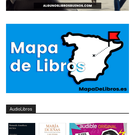
AudioLibros