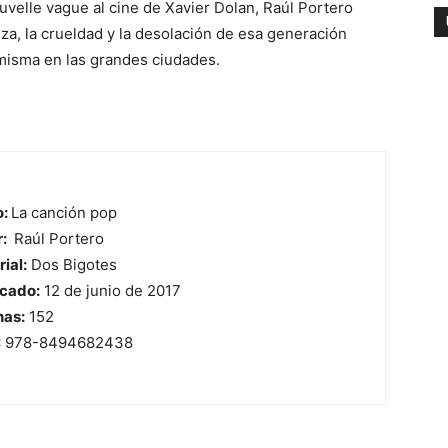
velle vague al cine de Xavier Dolan, Raúl Portero
eza, la crueldad y la desolación de esa generación
 misma en las grandes ciudades.
o:
La canción pop
r:
Raúl Portero
rial:
Dos Bigotes
icado:
12 de junio de 2017
nas:
152
:
978-8494682438