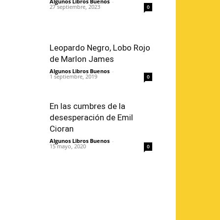
Algunos Libros Buenos
-
27 septiembre, 2023
0
Leopardo Negro, Lobo Rojo
de Marlon James
Algunos Libros Buenos
-
1 septiembre, 2019
0
En las cumbres de la
desesperación de Emil
Cioran
Algunos Libros Buenos
-
15 mayo, 2020
0