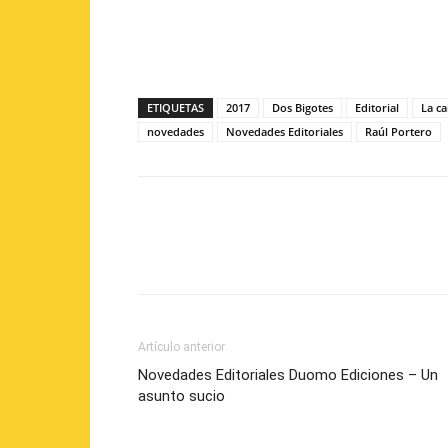
ETIQUETAS
2017
Dos Bigotes
Editorial
La c
novedades
Novedades Editoriales
Raúl Portero
Artículo anterior
Novedades Editoriales Duomo Ediciones – Un
asunto sucio