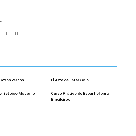
m/
otros versos
El Arte de Estar Solo
el Estoico Moderno
Curso Prático de Espanhol para
Brasileiros