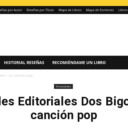
eñas por Autor
Reseñas por Título
Mapa de Libros
Mapa de Escritores
Libros
HISTORIAL RESEÑAS
RECOMIÉNDAME UN LIBRO
tes – La canción pop
Novedades
s Editoriales Dos Big
canción pop