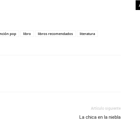
anción pop
libro
libros recomendados
literatura
Artículo siguiente
La chica en la niebla