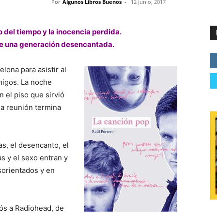
Por
Algunos Libros Buenos
-
12 junio, 2017
 del tiempo y la inocencia perdida.
 de una generación desencantada.
lona para asistir al
migos. La noche
n el piso que sirvió
la reunión termina
as, el desencanto, el
as y el sexo entran y
sorientados y en
Rós a Radiohead, de