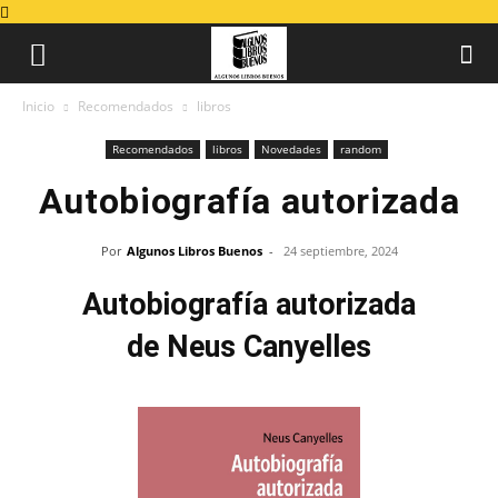
Inicio
Recomendados
libros
Recomendados
libros
Novedades
random
Autobiografía autorizada
Por
Algunos Libros Buenos
-
24 septiembre, 2024
Autobiografía autorizada
de Neus Canyelles