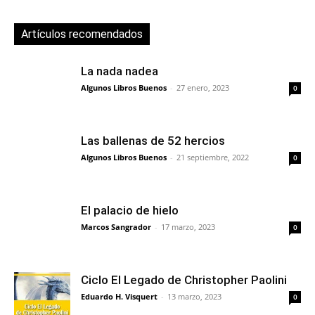
Artículos recomendados
La nada nadea
Algunos Libros Buenos
-
27 enero, 2023
0
Las ballenas de 52 hercios
Algunos Libros Buenos
-
21 septiembre, 2022
0
El palacio de hielo
Marcos Sangrador
-
17 marzo, 2023
0
Ciclo El Legado de Christopher Paolini
Eduardo H. Visquert
-
13 marzo, 2023
0