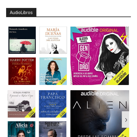
AudioLibros