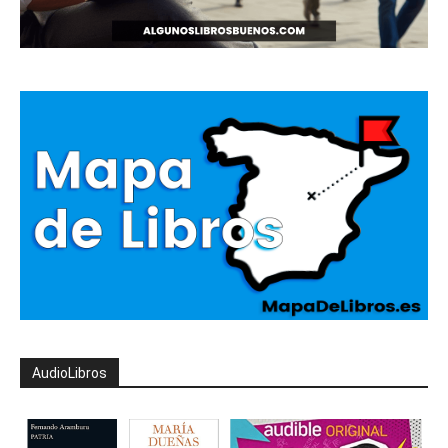
AudioLibros