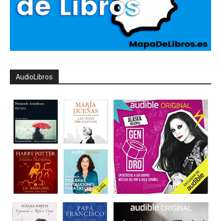
AudioLibros