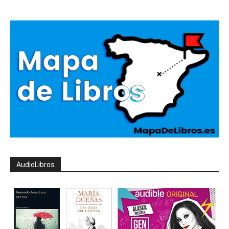
AudioLibros