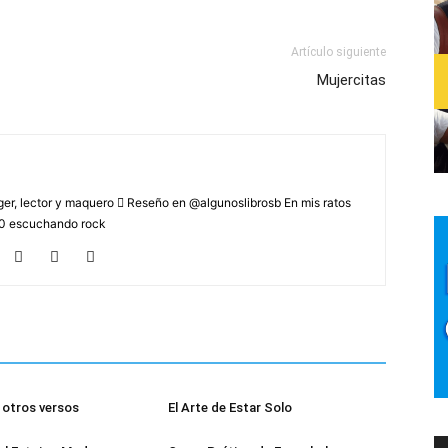
Artículo siguiente
Mujercitas
r, lector y maquero  Reseño en @algunoslibrosb En mis ratos
2.0 escuchando rock
otros versos
El Arte de Estar Solo