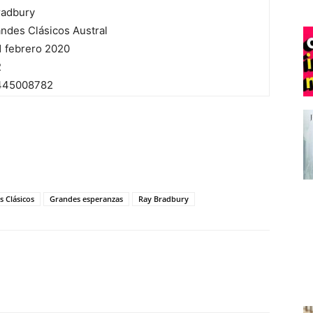
radbury
ndes Clásicos Austral
1 febrero 2020
2
445008782
 Clásicos
Grandes esperanzas
Ray Bradbury