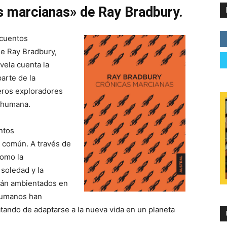
as marcianas» de Ray Bradbury.
 cuentos
se Ray Bradbury,
vela cuenta la
parte de la
eros exploradores
a humana.
entos
 común. A través de
como la
 soledad y la
stán ambientados en
 humanos han
atando de adaptarse a la nueva vida en un planeta