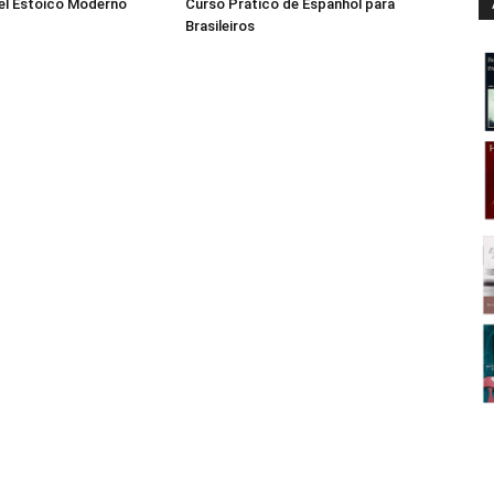
el Estoico Moderno
Curso Prático de Espanhol para
Brasileiros