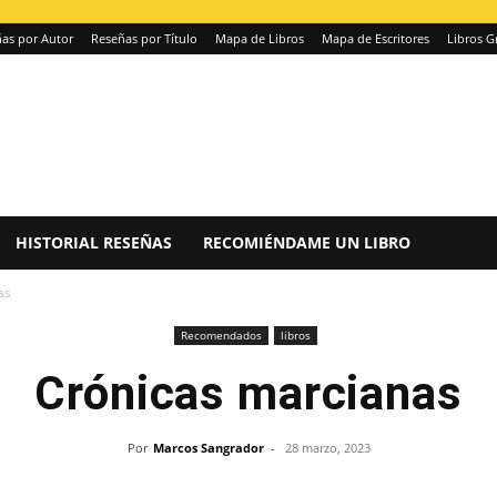
as por Autor
Reseñas por Título
Mapa de Libros
Mapa de Escritores
Libros G
HISTORIAL RESEÑAS
RECOMIÉNDAME UN LIBRO
as
Recomendados
libros
Crónicas marcianas
Por
Marcos Sangrador
-
28 marzo, 2023