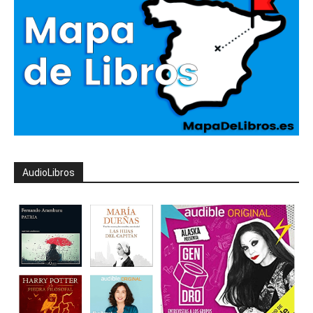
AudioLibros