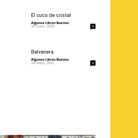
El cuco de cristal
Algunos Libros Buenos
-
20 enero, 2023
0
Balvanera
Algunos Libros Buenos
-
24 mayo, 2022
0