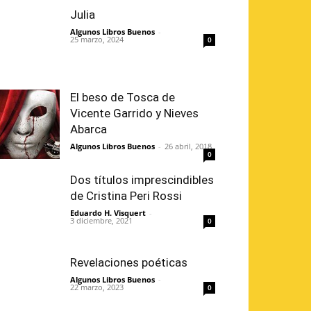
Julia
Algunos Libros Buenos
-
25 marzo, 2024
0
El beso de Tosca de
Vicente Garrido y Nieves
Abarca
Algunos Libros Buenos
-
26 abril, 2018
0
Dos títulos imprescindibles
de Cristina Peri Rossi
Eduardo H. Visquert
-
3 diciembre, 2021
0
Revelaciones poéticas
Algunos Libros Buenos
-
22 marzo, 2023
0