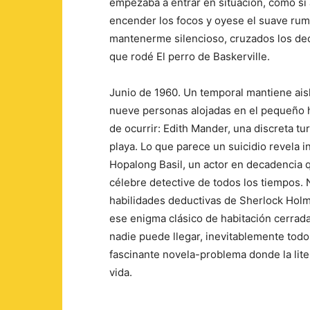
empezaba a entrar en situación, como si
encender los focos y oyese el suave rum
mantenerme silencioso, cruzados los ded
que rodé El perro de Baskerville.
Junio de 1960. Un temporal mantiene aislad
nueve personas alojadas en el pequeño ho
de ocurrir: Edith Mander, una discreta tu
playa. Lo que parece un suicidio revela i
Hopalong Basil, un actor en decadencia q
célebre detective de todos los tiempos. 
habilidades deductivas de Sherlock Hol
ese enigma clásico de habitación cerrada.
nadie puede llegar, inevitablemente tod
fascinante novela-problema donde la lit
vida.