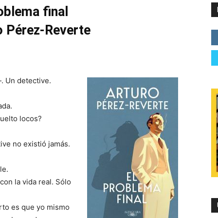
oblema final
o Pérez-Reverte
. Un detective.
ada.
uelto locos?
ve no existió jamás.
le.
on la vida real. Sólo
rto es que yo mismo