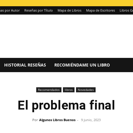
as por Autor
Reseñas por Título
Mapa de Libros
Mapa de Escritores
Libros G
HISTORIAL RESEÑAS
RECOMIÉNDAME UN LIBRO
Recomendados
libros
Novedades
El problema final
Por
Algunos Libros Buenos
-
9 junio, 2023