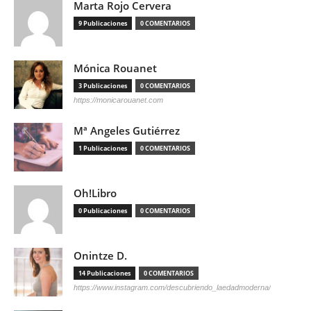
Marta Rojo Cervera
9 Publicaciones
0 COMENTARIOS
Mónica Rouanet
3 Publicaciones
0 COMENTARIOS
https://monicarouanet.com
Mª Angeles Gutiérrez
1 Publicaciones
0 COMENTARIOS
Oh!Libro
0 Publicaciones
0 COMENTARIOS
Onintze D.
14 Publicaciones
0 COMENTARIOS
https://www.instagram.com/descubriendo_laedadmoderna/