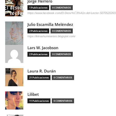
Jorge Herrero
1 Publicaciones
0 COMENTARIOS
https://www.facebook.com/El-Desv%C3%A1n-del-Lector-5070520263
Julio Escamilla Meléndez
2 Publicaciones
0 COMENTARIOS
https://letrashumeantes.blogspot.com/
Lars W. Jacobson
2 Publicaciones
0 COMENTARIOS
Laura R. Durán
21 Publicaciones
0 COMENTARIOS
Lilibet
11 Publicaciones
0 COMENTARIOS