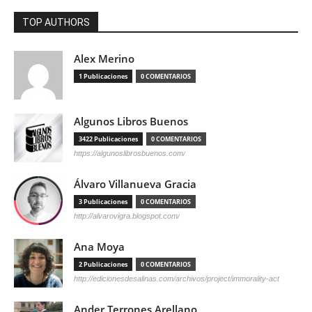
TOP AUTHORS
Alex Merino
1 Publicaciones
0 COMENTARIOS
Algunos Libros Buenos
3422 Publicaciones
0 COMENTARIOS
https://algunoslibrosbuenos.com/
Álvaro Villanueva Gracia
3 Publicaciones
0 COMENTARIOS
http://alvarovigra.blogspot.com/
Ana Moya
2 Publicaciones
0 COMENTARIOS
http://edicionesdesalinas.com/archivos/project/immorality-act
Ander Terrones Arellano