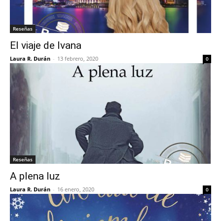
Reseñas
El viaje de Ivana
Laura R. Durán
-
13 febrero, 2020
0
Reseñas
A plena luz
Laura R. Durán
-
16 enero, 2020
0