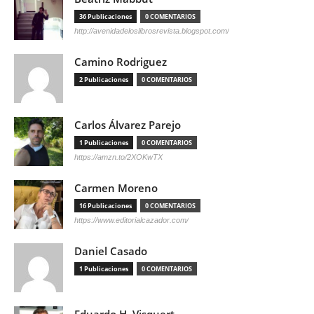
36 Publicaciones
0 COMENTARIOS
http://avenidadeloslibrosrevista.blogspot.com/
Camino Rodriguez
2 Publicaciones
0 COMENTARIOS
Carlos Álvarez Parejo
1 Publicaciones
0 COMENTARIOS
https://amzn.to/2XOKwTX
Carmen Moreno
16 Publicaciones
0 COMENTARIOS
https://www.editorialcazador.com/
Daniel Casado
1 Publicaciones
0 COMENTARIOS