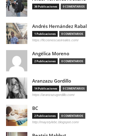
36 Publicaciones
0 COMENTARIOS
Andrés Hernández Rabal
1 Publicaciones
0 COMENTARIOS
https://ficcionescasireales.com/
Angélica Moreno
2 Publicaciones
0 COMENTARIOS
Aranzazu Gordillo
14 Publicaciones
0 COMENTARIOS
https://aranzazugordillo.com/
BC
2 Publicaciones
0 COMENTARIOS
http://maystylebc.blogspot.com/
Beatriz Mabbut