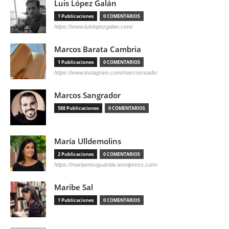
Luis López Galán
1 Publicaciones
0 COMENTARIOS
https://www.luislopezgalan.com/
Marcos Barata Cambria
1 Publicaciones
0 COMENTARIOS
https://www.instagram.com/marcosreads/
Marcos Sangrador
588 Publicaciones
0 COMENTARIOS
María Ulldemolins
2 Publicaciones
0 COMENTARIOS
https://mariaensuguarida.wordpress.com/
Maribe Sal
1 Publicaciones
0 COMENTARIOS