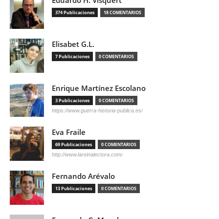
Eduardo H. Visquert
374 Publicaciones
18 COMENTARIOS
Elisabet G.L.
7 Publicaciones
0 COMENTARIOS
Enrique Martínez Escolano
3 Publicaciones
0 COMENTARIOS
https://www.guerra-historia-publica.es/
Eva Fraile
69 Publicaciones
0 COMENTARIOS
http://www.lareinalectora.com/
Fernando Arévalo
13 Publicaciones
0 COMENTARIOS