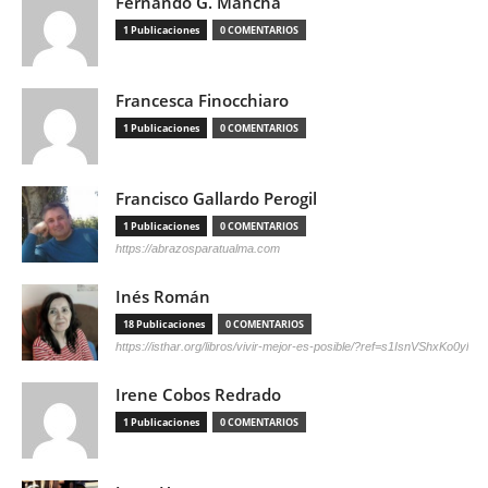
Fernando G. Mancha
1 Publicaciones
0 COMENTARIOS
Francesca Finocchiaro
1 Publicaciones
0 COMENTARIOS
Francisco Gallardo Perogil
1 Publicaciones
0 COMENTARIOS
https://abrazosparatualma.com
Inés Román
18 Publicaciones
0 COMENTARIOS
https://isthar.org/libros/vivir-mejor-es-posible/?ref=s1IsnVShxKo0yl
Irene Cobos Redrado
1 Publicaciones
0 COMENTARIOS