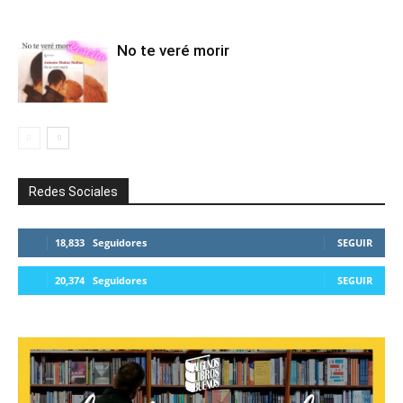
No te veré morir
Redes Sociales
18,833
Seguidores
SEGUIR
20,374
Seguidores
SEGUIR