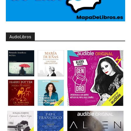
AudioLibros