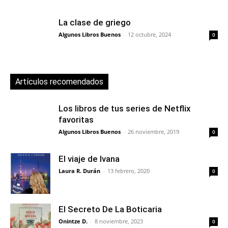
La clase de griego
Algunos Libros Buenos
-
12 octubre, 2024
0
Artículos recomendados
Los libros de tus series de Netflix
favoritas
Algunos Libros Buenos
-
26 noviembre, 2019
0
El viaje de Ivana
Laura R. Durán
-
13 febrero, 2020
0
El Secreto De La Boticaria
Onintze D.
-
8 noviembre, 2023
0