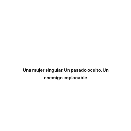
de Maria Carme Roca
Publicación: 21 de enero de 2020
Editorial: Planeta
Páginas: 400
ISBN: 978-8408221722
Traductor: Josep Escarré Reig
Una mujer singular. Un pasado oculto. Un
enemigo implacable
Biografía del autor