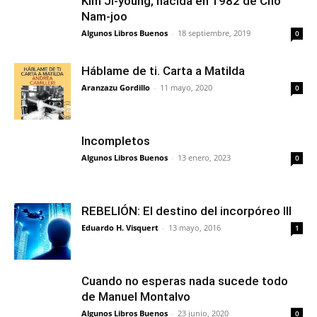
Kim Ji-young, nacida en 1982 de Cho
Nam-joo
Algunos Libros Buenos
-
18 septiembre, 2019
0
Háblame de ti. Carta a Matilda
Aranzazu Gordillo
-
11 mayo, 2020
0
Incompletos
Algunos Libros Buenos
-
13 enero, 2023
0
REBELIÓN: El destino del incorpóreo III
Eduardo H. Visquert
-
13 mayo, 2016
1
Cuando no esperas nada sucede todo
de Manuel Montalvo
Algunos Libros Buenos
-
23 junio, 2020
0