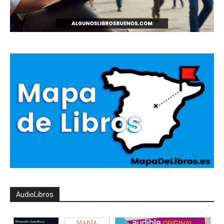
AudioLibros