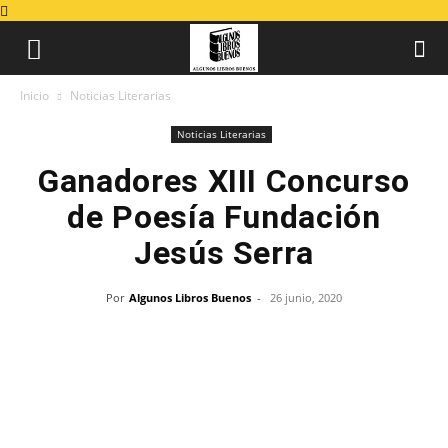
Inicio
Noticias Literarias
Noticias Literarias
Ganadores XIII Concurso
de Poesía Fundación
Jesús Serra
Por
Algunos Libros Buenos
-
26 junio, 2020
Feliu Formosa gana el Premio Especial de
Poesía Fundación Jesús Serra. Asimismo, la
Fundación hace público los nombres de los
ganadores del Concurso de Poesía en la XIII
edición, en sus diferentes categorías.