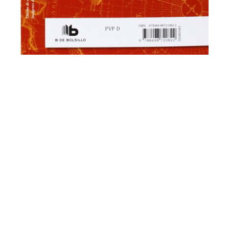
El peor viaje del mundo: La expedición de
Scott al Polo Sur
de Apsley Cherry-Garrard