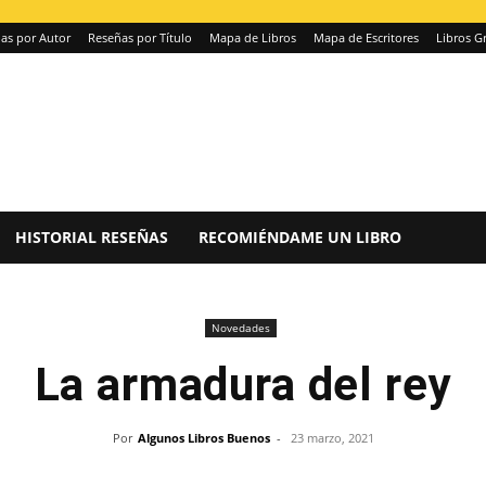
as por Autor
Reseñas por Título
Mapa de Libros
Mapa de Escritores
Libros Gr
HISTORIAL RESEÑAS
RECOMIÉNDAME UN LIBRO
Novedades
La armadura del rey
Por
Algunos Libros Buenos
-
23 marzo, 2021