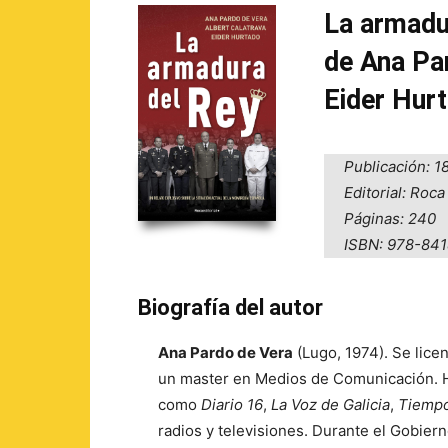
La armadu
de Ana Par
Eider Hur
Publicación: 1
Editorial: Roca
Páginas: 240
ISBN: 978-84
Biografía del autor
Ana Pardo de Vera
(Lugo, 1974). Se lice
un master en Medios de Comunicación. H
como
Diario 16
,
La Voz de Galicia
,
Tiemp
radios y televisiones. Durante el Gobier