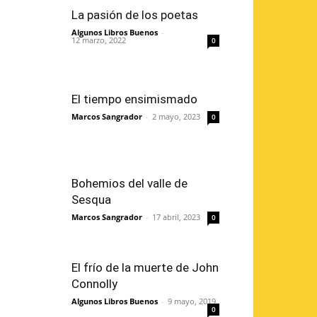
La pasión de los poetas
Algunos Libros Buenos
-
12 marzo, 2022
0
El tiempo ensimismado
Marcos Sangrador
-
2 mayo, 2023
0
Bohemios del valle de
Sesqua
Marcos Sangrador
-
17 abril, 2023
0
El frío de la muerte de John
Connolly
Algunos Libros Buenos
-
9 mayo, 2019
0