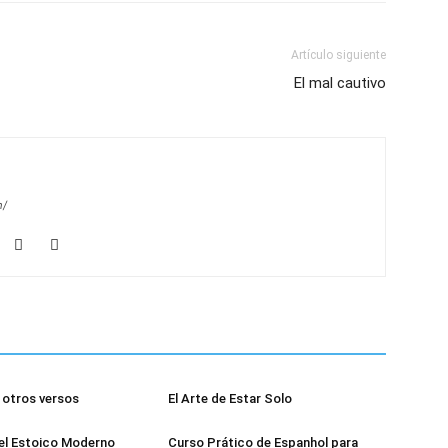
Artículo siguiente
El mal cautivo
m/
otros versos
El Arte de Estar Solo
el Estoico Moderno
Curso Prático de Espanhol para