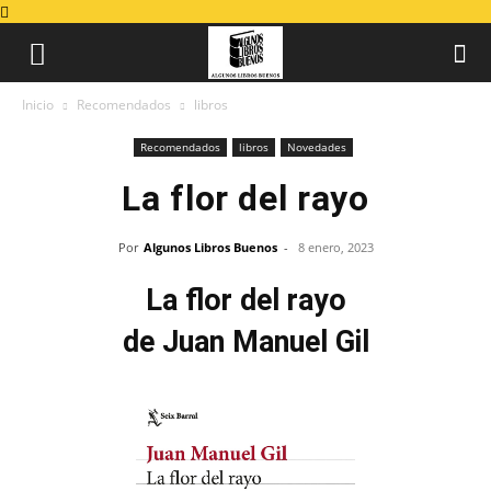
Inicio
Recomendados
libros
Recomendados
libros
Novedades
La flor del rayo
Por
Algunos Libros Buenos
-
8 enero, 2023
La flor del rayo
de Juan Manuel Gil