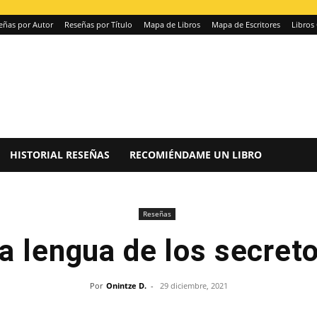
eñas por Autor
Reseñas por Título
Mapa de Libros
Mapa de Escritores
Libros 
HISTORIAL RESEÑAS
RECOMIÉNDAME UN LIBRO
Reseñas
a lengua de los secret
Por
Onintze D.
-
29 diciembre, 2021