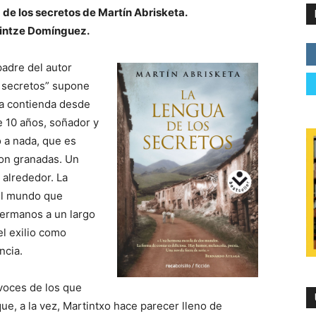
 de los secretos de Martín Abrisketa.
intze Domínguez.
padre del autor
s secretos” supone
 la contienda desde
e 10 años, soñador y
 a nada, que es
con granadas. Un
 alrededor. La
 el mundo que
hermanos a un largo
el exilio como
ncia.
 voces de los que
que, a la vez, Martintxo hace parecer lleno de