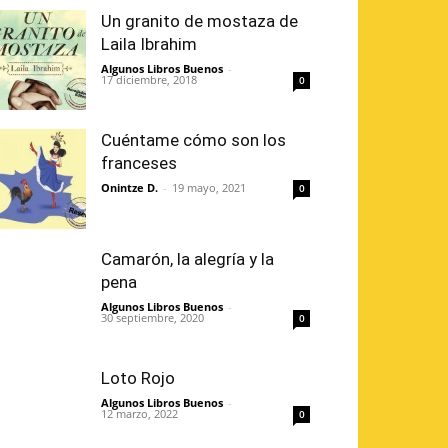
Un granito de mostaza de
Laila Ibrahim
Algunos Libros Buenos
-
17 diciembre, 2018
0
Cuéntame cómo son los
franceses
Onintze D.
-
19 mayo, 2021
0
Camarón, la alegría y la
pena
Algunos Libros Buenos
-
30 septiembre, 2020
0
Loto Rojo
Algunos Libros Buenos
-
12 marzo, 2022
0