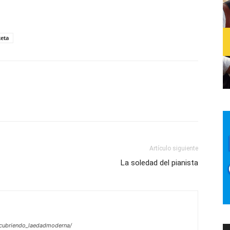
keta
Artículo siguiente
La soledad del pianista
cubriendo_laedadmoderna/