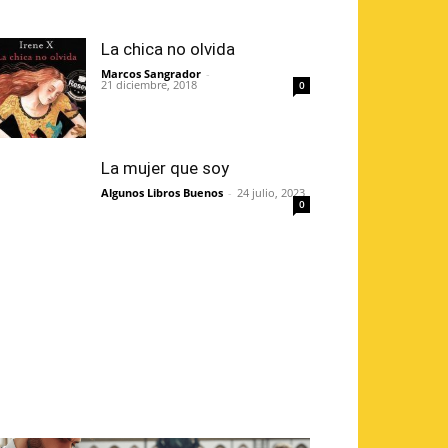
La chica no olvida
Marcos Sangrador
-
21 diciembre, 2018
0
La mujer que soy
Algunos Libros Buenos
-
24 julio, 2023
0