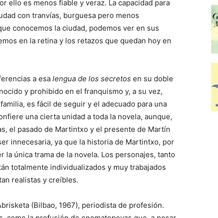
r ello es menos fiable y veraz. La capacidad para
iudad con tranvías, burguesa pero menos
los que conocemos la ciudad, podemos ver en sus
emos en la retina y los retazos que quedan hoy en
ferencias a esa
lengua de los secretos
en su doble
cido y prohibido en el franquismo y, a su vez,
amilia, es fácil de seguir y el adecuado para una
confiere una cierta unidad a toda la novela, aunque,
s, el pasado de Martintxo y el presente de Martín
ser innecesaria, ya que la historia de Martintxo, por
er la única trama de la novela. Los personajes, tanto
tán totalmente individualizados y muy trabajados
an realistas y creíbles.
brisketa (Bilbao, 1967), periodista de profesión.
os, como la profusión de onomatopeyas que, a pesar