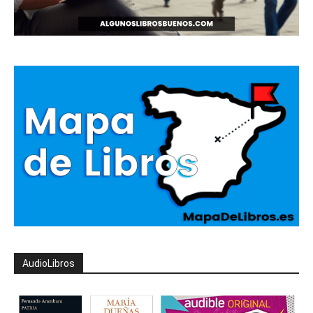
AudioLibros