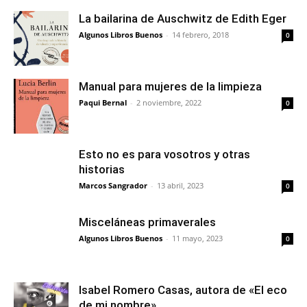
La bailarina de Auschwitz de Edith Eger
Algunos Libros Buenos
-
14 febrero, 2018
0
Manual para mujeres de la limpieza
Paqui Bernal
-
2 noviembre, 2022
0
Esto no es para vosotros y otras
historias
Marcos Sangrador
-
13 abril, 2023
0
Misceláneas primaverales
Algunos Libros Buenos
-
11 mayo, 2023
0
Isabel Romero Casas, autora de «El eco
de mi nombre»