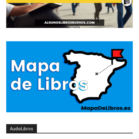
AudioLibros