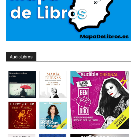
AudioLibros