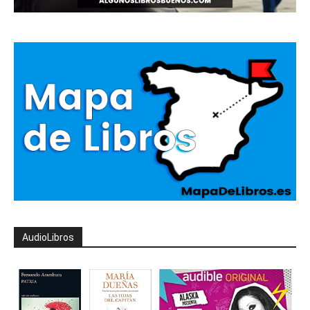
AudioLibros