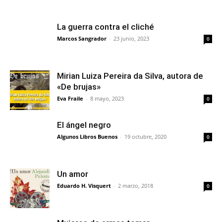
La guerra contra el cliché
Marcos Sangrador
-
23 junio, 2023
0
Mirian Luiza Pereira da Silva, autora de
«De brujas»
Eva Fraile
-
8 mayo, 2023
0
El ángel negro
Algunos Libros Buenos
-
19 octubre, 2020
0
Un amor
Eduardo H. Visquert
-
2 marzo, 2018
0