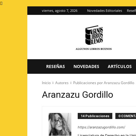
viernes, agosto 7, 2026
Novedades Editoriales
Reseñ
Algunos
Libros
Buenos
–
Blog
de
reseñas
RESEÑAS
NOVEDADES
ARTÍCULOS
de
libros
Inicio
Autores
Publicaciones por Aranzazu Gordillo
Aranzazu Gordillo
14 Publicaciones
0 COMENT
https://aranzazugordillo.com/
Licenciatura de Derecho en la Un