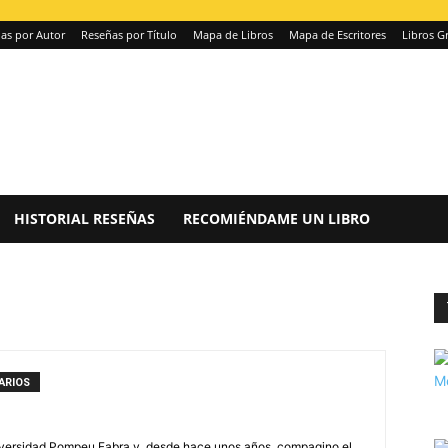
as por Autor
Reseñas por Título
Mapa de Libros
Mapa de Escritores
Libros Gr
HISTORIAL RESEÑAS
RECOMIÉNDAME UN LIBRO
ARIOS
iversidad Pompeu Fabra y, desde hace unos años, compagino el