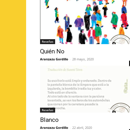
Reseñas
Quién No
Aranzazu Gordillo
-
28 mayo, 2020
Reseñas
Blanco
Aranzazu Gordillo
-
22 abril, 2020