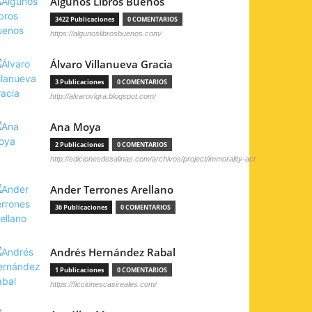
Algunos Libros Buenos
3422 Publicaciones
0 COMENTARIOS
https://algunoslibrosbuenos.com/
Álvaro Villanueva Gracia
3 Publicaciones
0 COMENTARIOS
http://alvarovigra.blogspot.com/
Ana Moya
2 Publicaciones
0 COMENTARIOS
http://edicionesdesalinas.com/archivos/project/immorality-act
Ander Terrones Arellano
36 Publicaciones
0 COMENTARIOS
Andrés Hernández Rabal
1 Publicaciones
0 COMENTARIOS
https://ficcionescasireales.com/