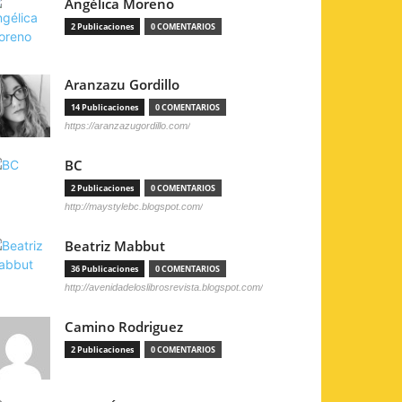
Angélica Moreno
2 Publicaciones
0 COMENTARIOS
Aranzazu Gordillo
14 Publicaciones
0 COMENTARIOS
https://aranzazugordillo.com/
BC
2 Publicaciones
0 COMENTARIOS
http://maystylebc.blogspot.com/
Beatriz Mabbut
36 Publicaciones
0 COMENTARIOS
http://avenidadeloslibrosrevista.blogspot.com/
Camino Rodriguez
2 Publicaciones
0 COMENTARIOS