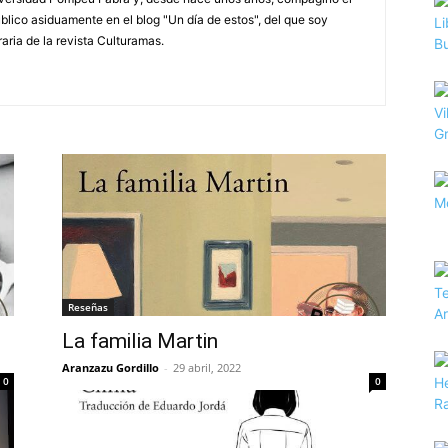
Publico asiduamente en el blog "Un día de estos", del que soy
raria de la revista Culturamas.
Reseñas
La familia Martin
Aranzazu Gordillo
-
29 abril, 2022
0
0