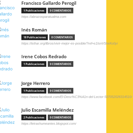
Francisco Gallardo Perogil
1 Publicaciones
0 COMENTARIOS
https://abrazosparatualma.com
Inés Román
18 Publicaciones
0 COMENTARIOS
https://isthar.org/libros/vivir-mejor-es-posible/?ref=s1IsnVShxKo0yl
Irene Cobos Redrado
1 Publicaciones
0 COMENTARIOS
Jorge Herrero
1 Publicaciones
0 COMENTARIOS
https://www.facebook.com/El-Desv%C3%A1n-del-Lector-507052026314510/
Julio Escamilla Meléndez
2 Publicaciones
0 COMENTARIOS
https://letrashumeantes.blogspot.com/