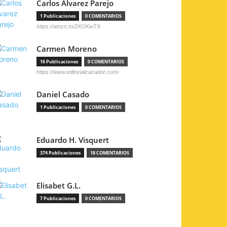
Carlos Álvarez Parejo
1 Publicaciones
0 COMENTARIOS
https://amzn.to/2XOKwTX
Carmen Moreno
16 Publicaciones
0 COMENTARIOS
https://www.editorialcazador.com/
Daniel Casado
1 Publicaciones
0 COMENTARIOS
Eduardo H. Visquert
374 Publicaciones
18 COMENTARIOS
Elisabet G.L.
7 Publicaciones
0 COMENTARIOS