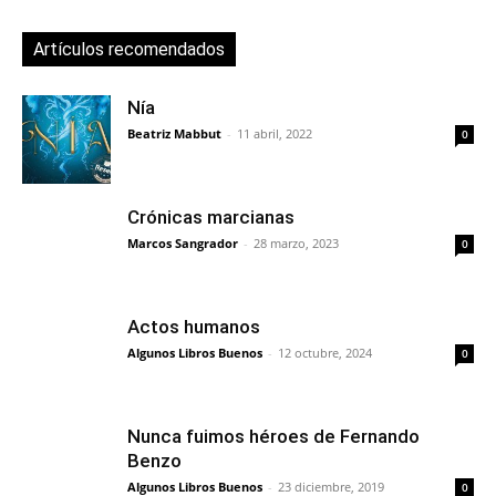
Artículos recomendados
Nía
Beatriz Mabbut
-
11 abril, 2022
0
Crónicas marcianas
Marcos Sangrador
-
28 marzo, 2023
0
Actos humanos
Algunos Libros Buenos
-
12 octubre, 2024
0
Nunca fuimos héroes de Fernando
Benzo
Algunos Libros Buenos
-
23 diciembre, 2019
0