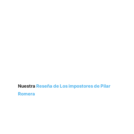
Los impostores
de Pilar Romera
Publicación: 19 de noviembre de 2019
Editorial: Ediciones Destino
Páginas: 352
ISBN: 978-8423356423
Nuestra
Reseña de Los impostores de Pilar
Romera
La historia de una amistad traicionada en el
campo de concentración de Argelers y de un
triángulo amoroso en la triste Barcelona de