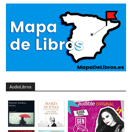
AudioLibros