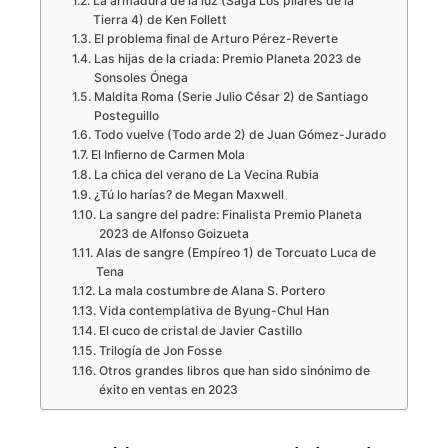
La armadura de la luz (Saga Los pilares de la
Tierra 4) de Ken Follett
El problema final de Arturo Pérez-Reverte
Las hijas de la criada: Premio Planeta 2023 de
Sonsoles Ónega
Maldita Roma (Serie Julio César 2) de Santiago
Posteguillo
Todo vuelve (Todo arde 2) de Juan Gómez-Jurado
El Infierno de Carmen Mola
La chica del verano de La Vecina Rubia
¿Tú lo harías? de Megan Maxwell
La sangre del padre: Finalista Premio Planeta
2023 de Alfonso Goizueta
Alas de sangre (Empíreo 1) de Torcuato Luca de
Tena
La mala costumbre de Alana S. Portero
Vida contemplativa de Byung-Chul Han
El cuco de cristal de Javier Castillo
Trilogía de Jon Fosse
Otros grandes libros que han sido sinónimo de
éxito en ventas en 2023