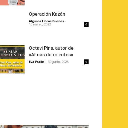
Operación Kazán
Algunos Libros Buenos
-
10 marzo, 2022
0
Octavi Pina, autor de
«Almas durmientes»
Eva Fraile
-
30 junio, 2023
0