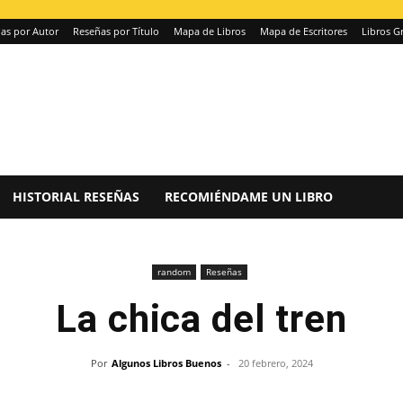
as por Autor
Reseñas por Título
Mapa de Libros
Mapa de Escritores
Libros Gr
HISTORIAL RESEÑAS
RECOMIÉNDAME UN LIBRO
random
Reseñas
La chica del tren
Por
Algunos Libros Buenos
-
20 febrero, 2024