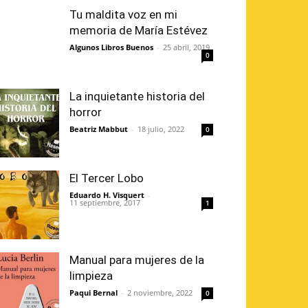
Tu maldita voz en mi
memoria de María Estévez
Algunos Libros Buenos
-
25 abril, 2019
0
La inquietante historia del
horror
Beatriz Mabbut
-
18 julio, 2022
0
El Tercer Lobo
Eduardo H. Visquert
-
11 septiembre, 2017
1
Manual para mujeres de la
limpieza
Paqui Bernal
-
2 noviembre, 2022
0