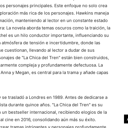
 los personajes principales. Este enfoque no solo crea
ploración más rica de los personajes. Hawkins maneja
rmación, manteniendo al lector en un constante estado
a: La novela aborda temas oscuros como la traición, la
chel es un hilo conductor importante, influenciando su
a atmósfera de tensión e incertidumbre, donde las
 cuestionan, llevando al lector a dudar de sus
sonajes de "La Chica del Tren" están bien construidos,
ularmente compleja y profundamente defectuosa. La
 Anna y Megan, es central para la trama y añade capas
se trasladó a Londres en 1989. Antes de dedicarse a
ista durante quince años. "La Chica del Tren" es su
n un bestseller internacional, recibiendo elogios de la
a al cine en 2016, consolidando aún más su éxito.
crear tramas intrigantes y personajes profundamente