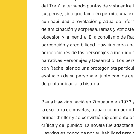
del Tren", alternando puntos de vista entre
suspense, sino que también permite una ex
con habilidad la revelación gradual de info
de anticipación y sorpresa.Temas y Atmosfer
obsesión y la mentira. El alcoholismo de Ra
percepción y credibilidad. Hawkins crea un
percepciones de los personajes a menudo se
narrativas.Personajes y Desarrollo: Los per
con Rachel siendo una protagonista partic
evolución de su personaje, junto con los de
de profundidad a la historia.
Paula Hawkins nació en Zimbabue en 1972 y 
la escritura de novelas, trabajó como period
primer thriller y se convirtió rápidamente e
crítica y del público. La novela fue adaptad
Hawkins es conocida por su habilidad para 