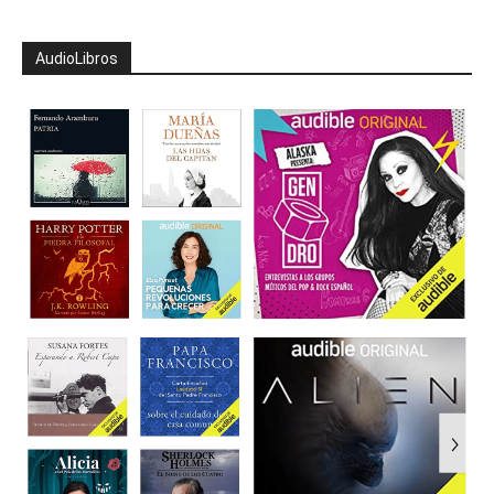
AudioLibros