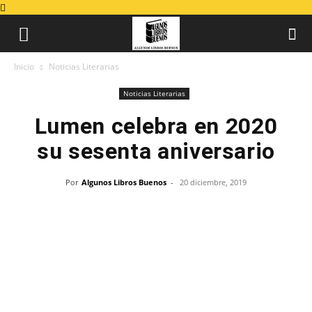
Inicio
Noticias Literarias
Noticias Literarias
Lumen celebra en 2020
su sesenta aniversario
Por
Algunos Libros Buenos
-
20 diciembre, 2019
Breve historia de Lumen
María Hesse, Laura Martínez de Albornoz, María Fasce,
Lara Moreno y Karina Sainz Borgo. Foto: F. D. Q.