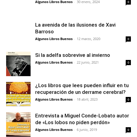
Algunos Libros Buenos
-
30 enero, 2024
0
La avenida de las ilusiones de Xavi
Barroso
Algunos Libros Buenos
-
12 marzo, 2020
0
Si la adelfa sobrevive al invierno
Algunos Libros Buenos
-
22 junio, 2021
0
¿Los libros que lees pueden influir en tu
recuperación de un derrame cerebral?
Algunos Libros Buenos
-
18 abril, 2023
0
Entrevista a Miguel Conde-Lobato autor
de «Los lobos no piden perdón»
Algunos Libros Buenos
-
6 junio, 2019
0