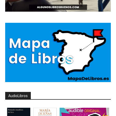
AudioLibros