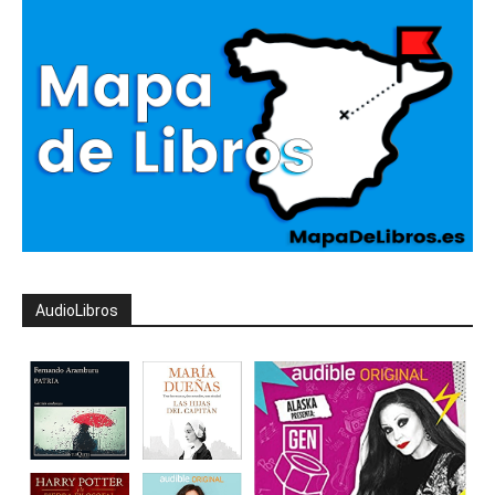
AudioLibros