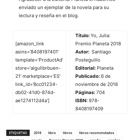
enviado un ejemplar de la novela para su
lectura y reseña en el blog.
Título:
Yo, Julia:
[amazon_link
Premio Planeta 2018
asins=’8408197401′
Autor:
Santiago
template=’ProductAd’
Posteguillo
store=’algulibrbuen-
Editorial:
Planeta
21′ marketplace=’ES’
Publicado:
6 de
link_id=’8cc01234-
noviembre de 2018
db02-41d0-874d-
Páginas:
704
ae1274112d4a’]
ISBN:
978-
8408197409
ETIQUETAS
2018
libro
libros
libros recomendados