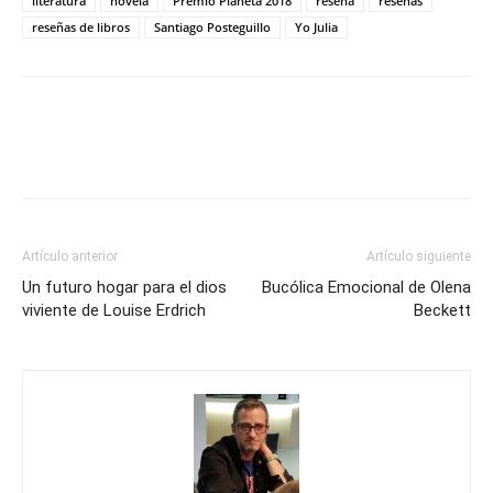
literatura
novela
Premio Planeta 2018
reseña
reseñas
reseñas de libros
Santiago Posteguillo
Yo Julia
Artículo anterior
Artículo siguiente
Un futuro hogar para el dios
Bucólica Emocional de Olena
viviente de Louise Erdrich
Beckett