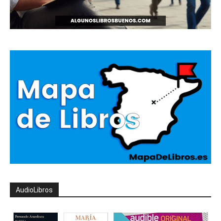
AudioLibros